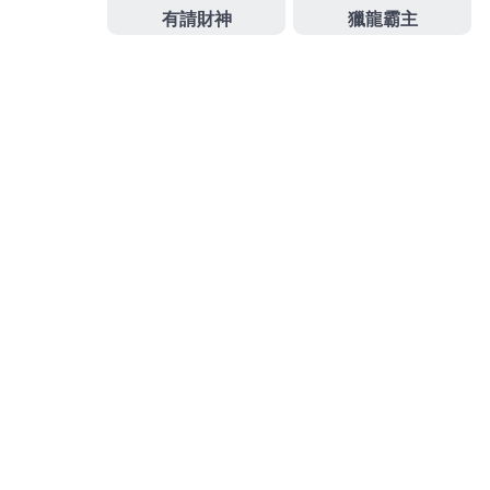
2025 年 11 月
2025 年 10 月
2025 年 9 月
2025 年 8 月
2025 年 7 月
2025 年 6 月
2025 年 5 月
2025 年 4 月
2025 年 3 月
2025 年 2 月
2025 年 1 月
2024 年 12 月
2024 年 11 月
2024 年 10 月
2024 年 9 月
2024 年 8 月