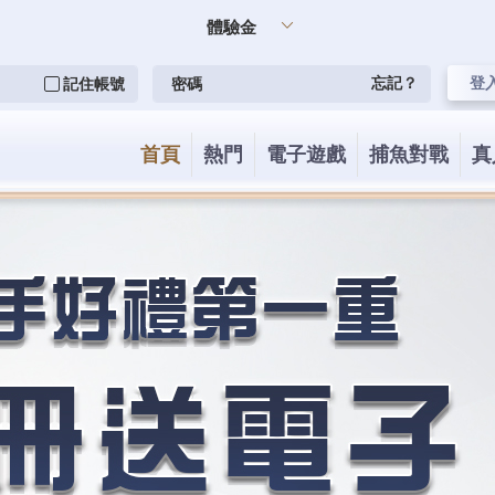
元，多層安全出金管道，體育歐冠杯投注網！九州娛樂LEO娛樂城玩家在這裡享