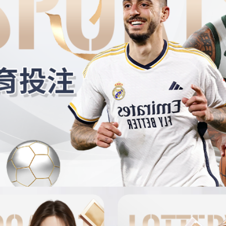
運氣，而是自律，設定止損點與止盈點，是每一位進入九州娛樂
修養，當您處於連勝時，保持冷靜，不盲目加注；當運氣暫時離
，休息片刻。投稿主題不限，支持多種內容形式，充分釋放玩家
玩家提供展示創意的舞臺，讓每一份作品都能被看見。
的玩法體驗，更酣暢淋漓
款獨家主題遊戲，擁有最細膩精緻的高畫質畫面，打造出獨一無
，不論是熱門不敗的老虎機遊戲、拉霸，或者是吃角子老虎都應
每月不斷更新，帶給玩家更多籌碼贏錢，i88娛樂城主打業界最