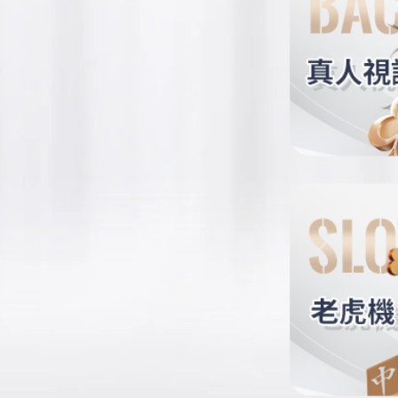
的提款速度，保證
系統，由於您的個
的個人隱私。
九州娛樂城運用高科
帶給您親歷賭場的刺
發
2026 年 3 月 19 日
九州娛樂城
提供體
佈
分
九州娛樂城
樂項目。掃碼下載
日
類
度最快，提供4大
期:
SSL憑證加密技