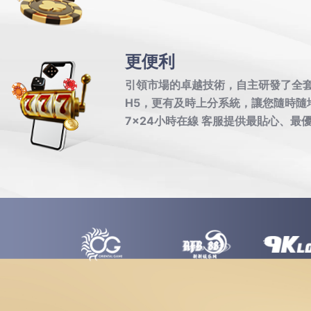
場運營經驗，依靠
的遊戲環境。
九州娛樂多種遊戲通
愉悅緊張刺激的快感
發
2026 年 3 月 12 日
九州娛樂
是現時最
佈
分
九州娛樂
線上遊戲，以及豐
日
類
擇，即刻登入，等
期:
您，提供最有價值
高賠率、多樣化的