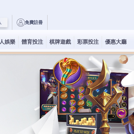
受萬人同時線上陪玩的盛大場面。台灣唯一信譽公平大獎開不完的
搜
搜
尋
尋
關
鍵
字: