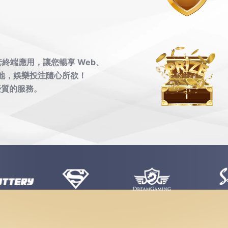
加入九州娛樂，與萬千玩家一同暢玩，盡情釋放壓力，收穫滿滿
力，收穫滿滿樂趣
心之選！平台擁有正規運營許可，嚴格遵循行業標準，建立了完
。採用頂級數據加密技術，全方位保護會員的個人信息與交易數
風險。人性化的設計理念貫穿始終，操作界面簡潔明了，新手輕
作順手。更有豐富的會員福利與互動活動，增強遊戲的趣味性與
打破傳統娛樂界限，成為現代人休閒放鬆的全新選擇，讓每一段
趣！