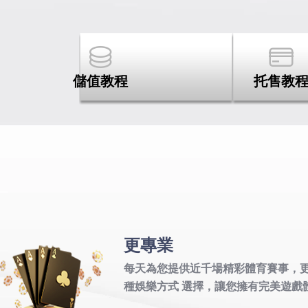
上客服窗口、電話
決，九州娛樂客服
能隨時獲得幫助，
九州娛樂用誠信與品
宴
發
2026 年 2 月 5 日
九州娛樂
絕對是首
佈
分
九州娛樂
有盡有，不論你是
日
類
密技術，不定期推
期:
陣，驚喜不間斷。