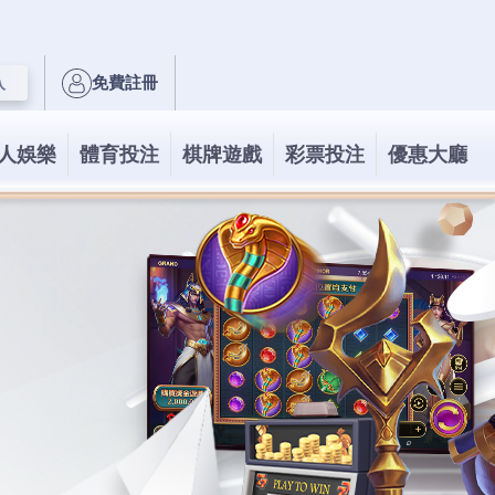
受萬人同時線上陪玩的盛大場面。台灣唯一信譽公平大獎開不完的
搜
搜
尋
尋
關
鍵
字: