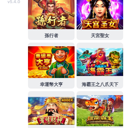
發
分
2022 年 5 月 27 日
九州娛樂城登入tha
佈
類
日
期:
九州讓玩家安心享受多元的娛
樂遊戲，給你舒心的體驗
喜歡在龐大的開放世界中盡情殺敵，收穫高經驗值
嗎？
九州
融合了眾多熱門的棋牌休閒遊戲，帶給玩家
們最公正、最安全的競技環境，各種獨特的玩法任你
遊玩，使用金幣玩家可以去參加不同的棋牌對局挑
戰，參加不同的比賽，九州讓用戶能够親身參與到娛
樂遊戲中，獲得更豐富、多元、沉浸的體驗。