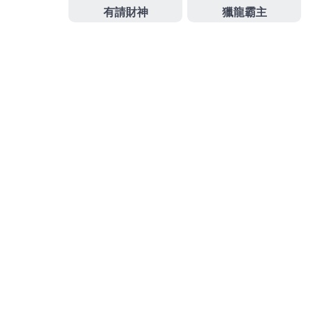
發
分
2022 年 5 月 20 日
九州娛樂
佈
類
日
期:
leo娛樂城為你帶來公平公正
的遊戲，給你不一樣的棋牌娛
樂體驗
leo娛樂城
以競技為覈心，通過組織比賽的形式，讓您
在緊張刺激中享受遊戲的樂趣，老虎機，鬥地主遊戲
從每一局的開始至結束皆秉持公平、公正、公開的原
則，人性化的功能讓您快速搜索想要的好玩遊戲，leo
娛樂城引領您步入時尚前沿，釋放激情無限，創造至
HIGH夜晚，給你超凡絕倫的享受。