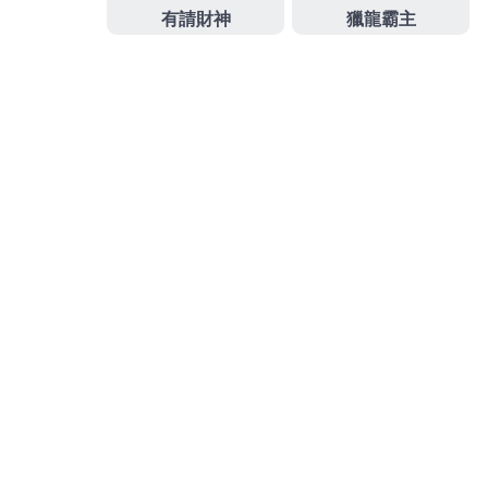
2025 年 9 月
2025 年 8 月
2025 年 7 月
2025 年 6 月
2025 年 5 月
2025 年 4 月
2025 年 3 月
2025 年 2 月
2025 年 1 月
2024 年 12 月
2024 年 11 月
2024 年 10 月
2024 年 9 月
2024 年 8 月
2024 年 7 月
2024 年 6 月