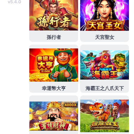
文
章:
彙整
2026 年 8 月
2026 年 7 月
2026 年 6 月
2026 年 5 月
2026 年 4 月
2026 年 3 月
2026 年 2 月
2026 年 1 月
2025 年 12 月
2025 年 11 月
2025 年 10 月