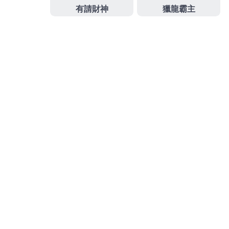
或機器人，提供一個絕對公平、純粹憑實力說話的競
技環境，來到九州娛樂棋牌專區，點石成金，讓你的
每一手好牌都變成實實在在的現金收入！
發
分
2026 年 5 月 21 日
九州娛樂
佈
類
日
期:
九州娛樂城帶您感受精彩刺激
的娛樂氛圍，享受歡樂不停歇
為了帶給玩家最極致的感官體驗，
九州娛樂城
不惜重
金，與全球多家知名頂尖遊戲開發商（如DG、歐博、
PM、GR等）達成戰略合作，不論是真人百家樂中如
同電影畫質般的HD視訊畫面，還是電子老虎機中震撼
心靈的環繞音效與精美特效，都達到了業界最高級別
的殿堂水準，九州娛樂城拒絕粗製濫造的低規遊戲，