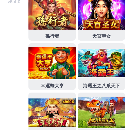
速審核，通常數小時內即可到賬，支持多額度提現，
滿足不同需求，資金流向實時可查，透明公開，以豐
富的遊戲、優厚的福利和安全的環境，成為千萬玩家
的首選，全台最嚴格安全防護網！九州娛樂重金保障
會員隱私，讓你玩得低調又安心
發
分
2026 年 5 月 29 日
九州娛樂
佈
類
日
期:
九州娛樂陪您探索豐富遊戲樂
趣，感受前所未有的精彩體驗
九州娛樂
提供全天候的對戰房間，無論你想玩節奏明
快的對戰棋牌，還是講求策略的經典撲克，這裡都有
適合你級別的桌子，我們配備了業界最嚴格的防作弊
AI系統，保證同桌對手皆為真人玩家，沒有任何內定