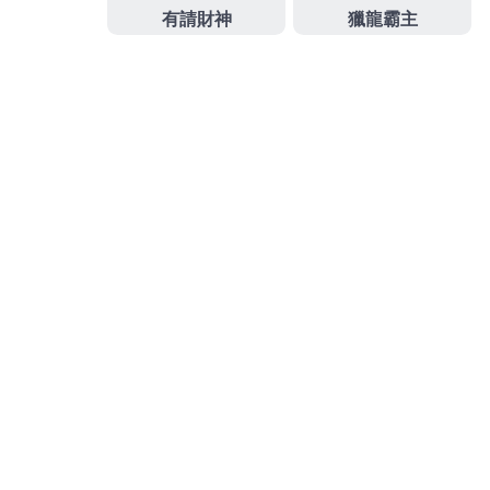
2025 年 9 月
2025 年 8 月
2025 年 7 月
2025 年 6 月
2025 年 5 月
2025 年 4 月
2025 年 3 月
2025 年 2 月
2025 年 1 月
2024 年 12 月
2024 年 11 月
2024 年 10 月
2024 年 9 月
2024 年 8 月
2024 年 7 月
2024 年 6 月