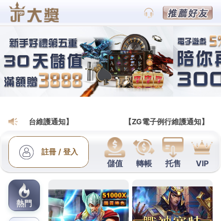
九州娛樂城官方網站
九州娛樂城官網讓每位玩家都
能盡情享樂，無後顧之憂
九州娛樂城官網
提供一系列精選的熱門遊戲，無論您
是休閒玩家還是尋求刺激的高手，都能找到完美選
擇，多元的遊戲內容和不斷更新的遊戲體驗，讓每次
登錄都充滿新鮮感和驚喜。嚴選安全、公平的遊戲商
以保障客戶權益。多年來的研發投入與系統更新，使
九州娛樂城官網成為全網最安全的博弈平台，嚴格維
護公平與零作弊，並嚴守玩家的個資保密制度。