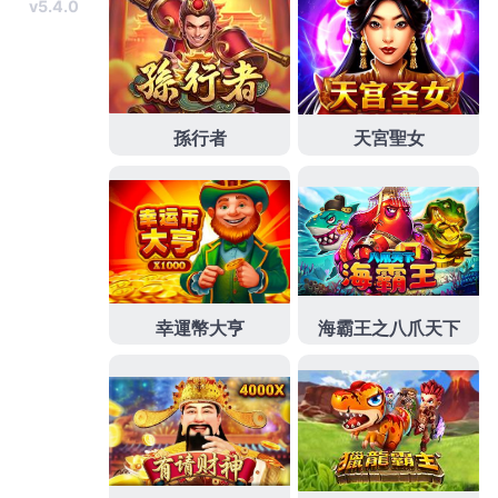
文
章:
彙整
2026 年 8 月
2026 年 7 月
2026 年 6 月
2026 年 5 月
2026 年 4 月
2026 年 3 月
2026 年 2 月
2026 年 1 月
2025 年 12 月
2025 年 11 月
2025 年 10 月