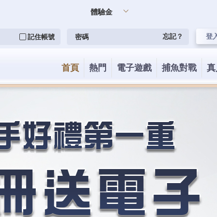
元，多層安全出金管道，體育歐冠杯投注網！九州娛樂LEO娛樂城玩家在這裡享
金額無上限，立即註冊領