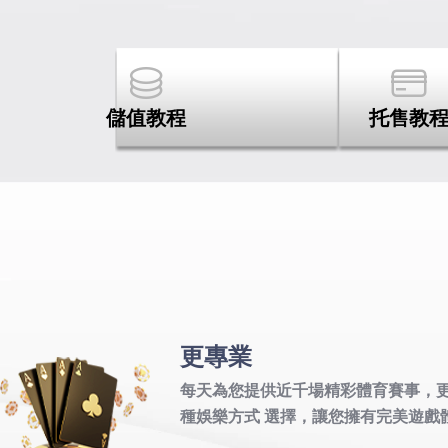
2023 年 12 月
2023 年 11 月
2023 年 10 月
2023 年 9 月
2023 年 8 月
2023 年 7 月
2023 年 5 月
2023 年 4 月
2023 年 3 月
2023 年 2 月
2023 年 1 月
2022 年 12 月
2022 年 11 月
2022 年 10 月
2022 年 9 月
2022 年 8 月
2022 年 7 月
2022 年 6 月
2022 年 5 月
2022 年 4 月
2022 年 3 月