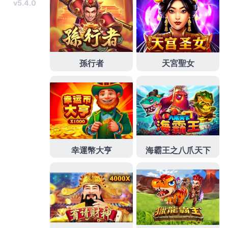
章:
彙整
2026 年 8 月
2026 年 7 月
2026 年 6 月
2026 年 5 月
2026 年 4 月
2026 年 3 月
2026 年 2 月
2026 年 1 月
2025 年 12 月
2025 年 11 月
2025 年 10 月
2025 年 9 月