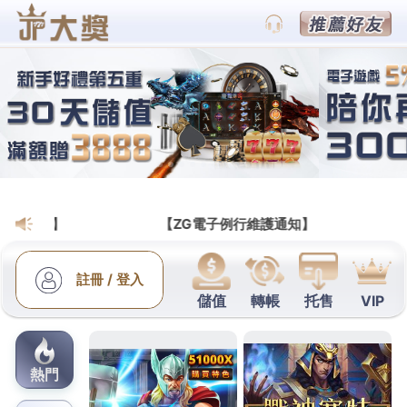
九州娛樂城官方網站
leo娛樂享受高質量的視覺和
聲音效果，帶來真正的娛樂城
體驗
leo娛樂
是一家提供高品質娛樂服務的平台，我們為您
提供各種各樣的遊戲選擇，包括體育賽事、真人遊
戲、老虎機等等，為了讓玩家能夠更好地體驗娛樂城
的遊戲，leo娛樂的遊戲畫面精美，操作簡便，讓玩家
能夠沉浸在愉快的遊戲世界中。不僅在體驗金額度上
表現出色，還在遊戲種類、安全性、支付方式、客戶