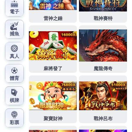
作
發
分
admin
2025 年 8 月 15 日
九州娛樂城手機版下載
者
佈
類
日
期:
文
上一篇文章
章
九州娛樂城官網讓玩家有如同親臨實
上
一
際賭場的感受及體驗
導
篇
覽
文
章:
下一篇文章
九州娛樂城官網讓您在遊戲中體驗前
下
一
所未有的刺激與樂趣
篇