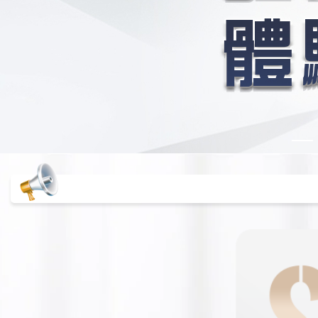
九州娛樂城官網
提
以及機台遊戲，如
作
admin
探用先進的技術和
者
發
2025 年 4 月 22 日
獨一無二，擁有獨
佈
分
九州娛樂城
感，遊戲種類繁多
日
類
期:
文
上一篇文章
章
神來也遊戲精緻的遊戲畫面，給
上
一
導
篇
覽
文
下一篇文章
章: