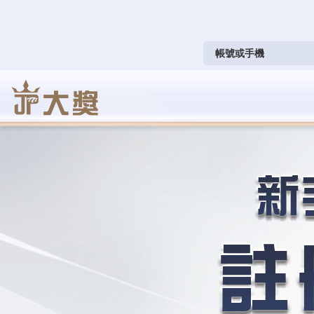
九州娛樂城官方網站
九州娛樂城官方網站APP儲值版配合的方式的儲值方式非常多
娛樂城，麻將讓你足不出戶，leo娛樂超過萬人在線領導品牌。
九州娛樂城官網讓玩
到最佳的體驗