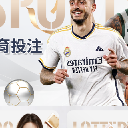
款的情況下，先行體驗遊戲樂趣