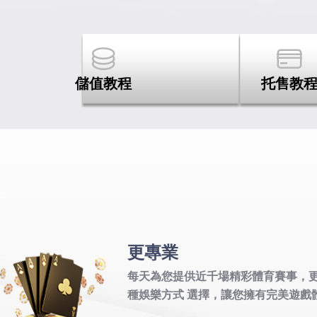
2023 年 12 月
2023 年 11 月
2023 年 10 月
2023 年 9 月
2023 年 8 月
2023 年 7 月
2023 年 5 月
2023 年 4 月
2023 年 3 月
2023 年 2 月
2023 年 1 月
2022 年 12 月
2022 年 11 月
2022 年 10 月
2022 年 9 月
2022 年 8 月
2022 年 7 月
2022 年 6 月
2022 年 5 月
2022 年 4 月
2022 年 3 月