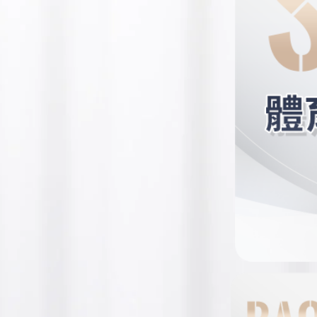
leo娛樂讓新玩家在無需存
下
一
篇
文
章:
彙整
2026 年 7 月
2026 年 6 月
2026 年 5 月
2026 年 4 月
2026 年 3 月
2026 年 2 月
2026 年 1 月
2025 年 12 月
2025 年 11 月
2025 年 10 月