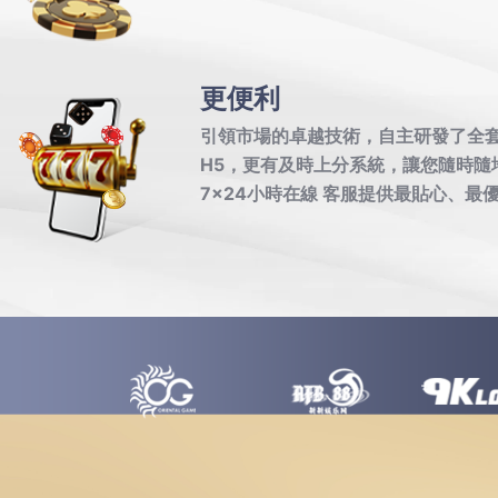
分類
九州娛樂
九州娛樂城
九州娛樂城下載
九州娛樂城手機版下載
九州娛樂城改名
九州娛樂城登入tha
未分類
其他操作
登入
訂閱網站內容的資訊提供
訂閱留言的資訊提供