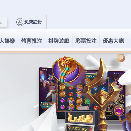
受萬人同時線上陪玩的盛大場面。台灣唯一信譽公平大獎開不完的
搜
搜
尋
尋
關
鍵
字: