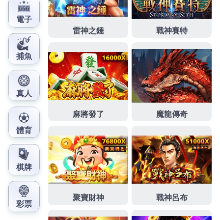
載，開始你的遊戲之旅吧！
作
發
分
admin
2025 年 3 月 28 日
九州娛樂城
者
佈
類
日
期:
文
上一篇文章
章
leo娛樂城多種遊戲選擇，讓玩家身
上
一
歷其境的真實感受
導
篇
覽
文
章:
下一篇文章
leo娛樂城打造出一個令人驚艷的遊
下
一
戲世界，讓玩家能盡情享受遊戲的樂
篇
趣
文