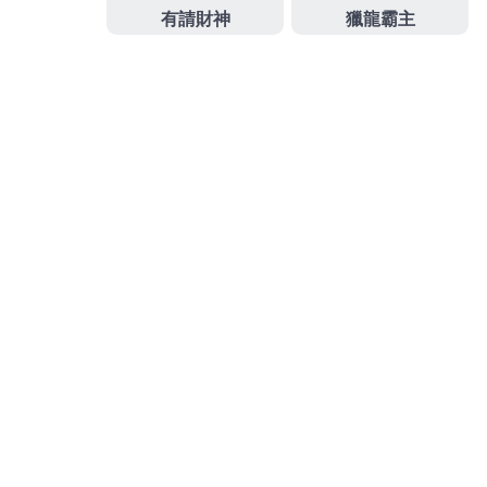
2025 年 8 月
2025 年 7 月
2025 年 6 月
2025 年 5 月
2025 年 4 月
2025 年 3 月
2025 年 2 月
2025 年 1 月
2024 年 12 月
2024 年 11 月
2024 年 10 月
2024 年 9 月
2024 年 8 月
2024 年 7 月
2024 年 6 月
2024 年 5 月