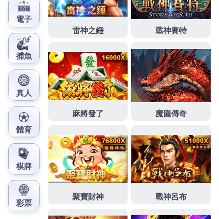
全難以追朔。
作
發
分
admin
2025 年 1 月 18 日
九州娛樂城下載
者
佈
類
日
期:
文
上一篇文章
章
leo娛樂城讓玩家在“與人鬥其樂無
上
一
窮”的緊張刺激中度過歡樂的遊戲時間
導
篇
覽
文
章:
下一篇文章
九州娛樂城官網確保平台的穩定性達
下
一
到行業最佳水平
篇
文