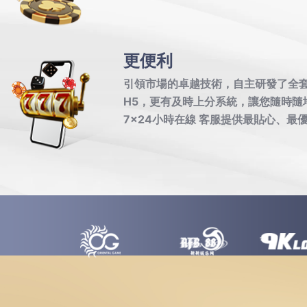
分類
九州娛樂
九州娛樂城
九州娛樂城下載
九州娛樂城手機版下載
九州娛樂城改名
九州娛樂城登入tha
未分類
其他操作
登入
訂閱網站內容的資訊提供
訂閱留言的資訊提供