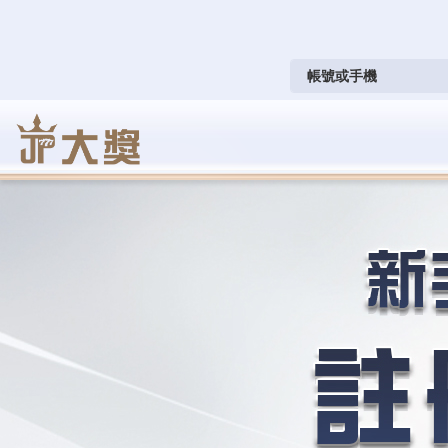
九州娛樂城官方網站
九州娛樂城官方網站APP儲值版配合的方式的儲值方式非常多
娛樂城，麻將讓你足不出戶，leo娛樂超過萬人在線領導品牌。
九州娛樂城官網為你
網上享受真實的賭場