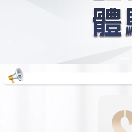
九州娛樂城官網
提
子、棋牌、彩票等
作
admin
想玩了，還有脫售
者
發
2024 年 12 月 23 日
頭，九州娛樂城官
佈
分
九州娛樂城
錯過囉！
日
類
期:
文
上一篇文章
章
leo娛樂城讓玩家安心享受多
上
一
導
篇
覽
文
下一篇文章
章: