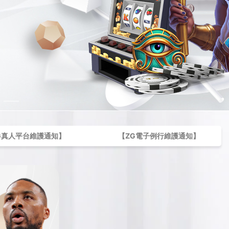
近期文章
不
打造極致遊戲饗宴！九州娛樂城重塑你的博弈體
驗
娛樂與財富雙收！九州娛樂新手註冊限時送好禮
九州娛樂二十四小時專業客服，隨時為您解答疑
難
九州娛樂城國際標準公平認證，透明公開的遊戲
環境
拒絕當球版韭菜！來九州娛樂城享受最專業體育
投注的精準樂趣
近期留言