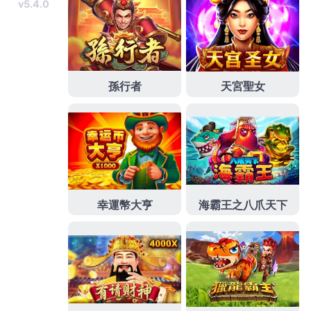
leo娛樂城能讓您的娛樂投注隨心所
下
一
欲進行
篇
文
章:
彙整
2026 年 7 月
2026 年 6 月
2026 年 5 月
2026 年 4 月
2026 年 3 月
2026 年 2 月
2026 年 1 月
2025 年 12 月