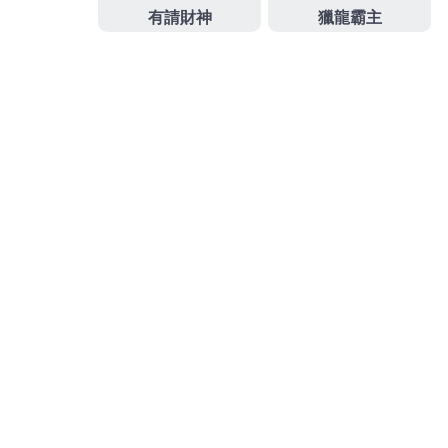
2025 年 11 月
2025 年 10 月
2025 年 9 月
2025 年 8 月
2025 年 7 月
2025 年 6 月
2025 年 5 月
2025 年 4 月
2025 年 3 月
2025 年 2 月
2025 年 1 月
2024 年 12 月
2024 年 11 月
2024 年 10 月
2024 年 9 月
2024 年 8 月