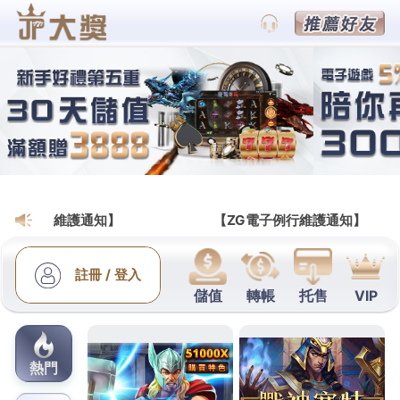
九州娛樂城官方網站
神來也遊戲的玩法多元化，豐
富玩法給熱愛遊戲的玩家
九州娛樂城官方網站憑著數十位博彩專家的經驗與心
血並結合網絡技術優勢，
神來也
採用最先進的動漫視
覺效果，使用最公平的亂數產生機率，讓您安心享受
多元、刺激，觀感豐富的電子遊藝，多種玩法，神來
也讓您不用花大錢買機票，就可玩到賭場的多款遊
戲，最真實的瞇牌感受，自己在家也可以玩到嗨，讓
你玩遊戲時手氣旺旺，輕輕鬆鬆變成賭神。