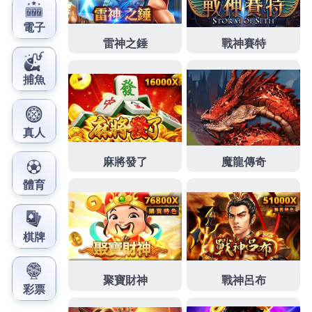
作
發
分
admin
2024 年 5 月 17 日
九州娛樂城登入tha
者
佈
類
日
期:
文
上一篇文章
章
九州娛樂城官網絕對超乎你的想像,滿
上
一
足你的刺激體驗
導
篇
覽
文
章:
下一篇文章
leo娛樂讓你的電腦運行更穩定，流
下
一
暢
篇
文
章: