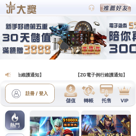
九州娛樂城官方網站
九州娛樂城官網提供快速的提
款/出金管道，讓玩家安心暢玩
九州娛樂城官網
提供極速存取轉款，統一由線上智能
AI系統判定並派發，安全便利更公平公正，海量賽事
種類，線上賭場不僅是更便利，以專業技術的理念；
提供流暢畫面，APP技術，產品易用性、設備兼容
性，九州娛樂城官網降低用戶使用和學習難度，持續
更新升級的軟硬體設備，研發嶄新遊戲種類確保產業
走在時代尖端。