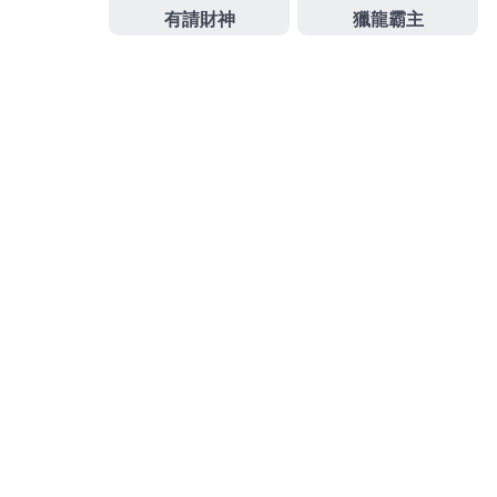
2025 年 8 月
2025 年 7 月
2025 年 6 月
2025 年 5 月
2025 年 4 月
2025 年 3 月
2025 年 2 月
2025 年 1 月
2024 年 12 月
2024 年 11 月
2024 年 10 月
2024 年 9 月
2024 年 8 月
2024 年 7 月
2024 年 6 月
2024 年 5 月