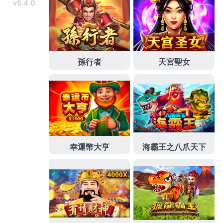
文
章:
彙整
2026 年 7 月
2026 年 6 月
2026 年 5 月
2026 年 4 月
2026 年 3 月
2026 年 2 月
2026 年 1 月
2025 年 12 月
2025 年 11 月
2025 年 10 月
2025 年 9 月