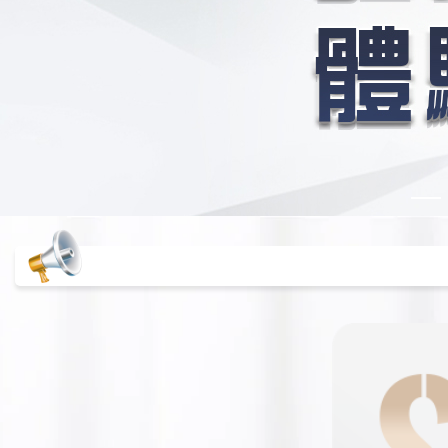
還有各種八卦奇聞
作
admin
以獲得非常多的遊
者
發
2024 年 1 月 19 日
難度的挑戰模式，
佈
分
九州娛樂城改名
日
類
期:
文
上一篇文章
章
體驗各式刺激的線上遊戲，盡
上
一
導
篇
覽
文
下一篇文章
章:
九州娛樂城官網提供各式各樣
下
一