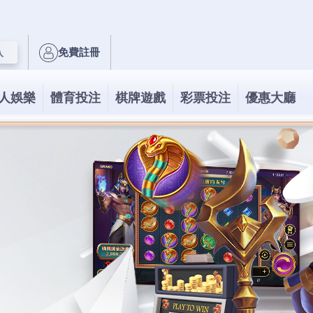
受萬人同時線上陪玩的盛大場面。台灣唯一信譽公平大獎開不完的
搜
搜
尋
尋
關
鍵
字: