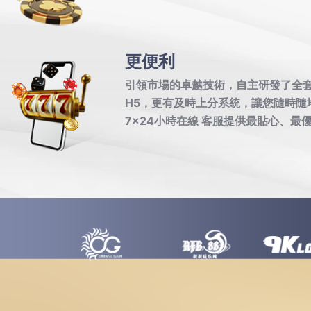
分類
九州娛樂
九州娛樂城
九州娛樂城下載
九州娛樂城手機版下載
九州娛樂城改名
九州娛樂城登入tha
未分類
其他操作
登入
訂閱網站內容的資訊提供
訂閱留言的資訊提供
WordPress.org 台灣繁體中文