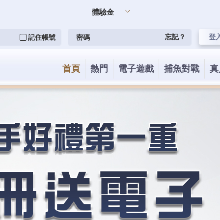
元，多層安全出金管道，體育歐冠杯投注網！九州娛樂LEO娛樂城玩家在這裡享
索想要的好玩的遊戲
站為廣大玩家提供最新、最全、最具特色的體育遊戲資訊，同時