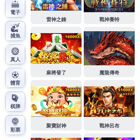
作
發
分
admin
2023 年 11 月 21 日
九州娛樂城改名
者
佈
類
日
期:
文
上一篇文章
章
九州娛樂城官網打造屬於自己的線上
上
一
賭場娛樂體驗
導
篇
覽
文
章:
下一篇文章
九州娛樂城官網手感真實，絕對公平
下
一
公正公開
篇
文
章: