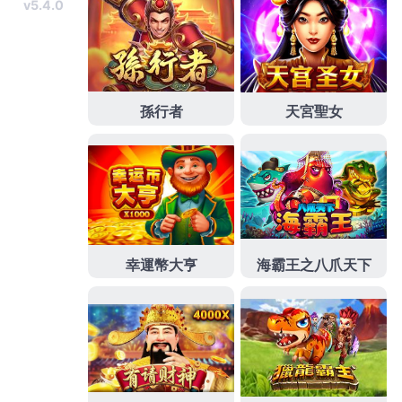
彙整
2026 年 8 月
2026 年 7 月
2026 年 6 月
2026 年 5 月
2026 年 4 月
2026 年 3 月
2026 年 2 月
2026 年 1 月
2025 年 12 月
2025 年 11 月
2025 年 10 月
2025 年 9 月
2025 年 8 月