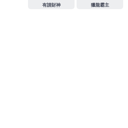
2025 年 7 月
2025 年 6 月
2025 年 5 月
2025 年 4 月
2025 年 3 月
2025 年 2 月
2025 年 1 月
2024 年 12 月
2024 年 11 月
2024 年 10 月
2024 年 9 月
2024 年 8 月
2024 年 7 月
2024 年 6 月
2024 年 5 月
2024 年 4 月