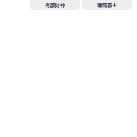
2025 年 8 月
2025 年 7 月
2025 年 6 月
2025 年 5 月
2025 年 4 月
2025 年 3 月
2025 年 2 月
2025 年 1 月
2024 年 12 月
2024 年 11 月
2024 年 10 月
2024 年 9 月
2024 年 8 月
2024 年 7 月
2024 年 6 月
2024 年 5 月