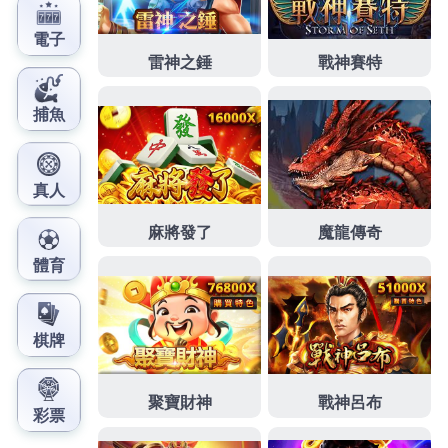
作
發
分
admin
2022 年 8 月 22 日
九州娛樂
者
佈
類
日
期:
文
上一篇文章
章
leo娛樂城遊戲使用最公平的機率，
上
一
讓玩家安心享受多元化的娛樂
導
篇
覽
文
章:
下一篇文章
leo娛樂擁有多樣化遊戲選擇，可滿
下
一
足不同類型的玩家讓你愛不釋手
篇
文