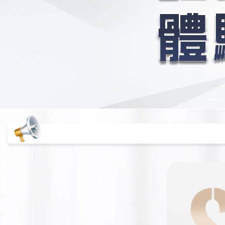
leo娛樂城
以競技
趣，老虎機，鬥地
作
admin
人性化的功能讓您
者
發
2022 年 5 月 20 日
激情無限，創造至
佈
分
九州娛樂城手機版下載
日
類
期:
文
上一篇文章
章
麻將遊戲創意的玩法輕鬆享受
上
一
導
篇
覽
文