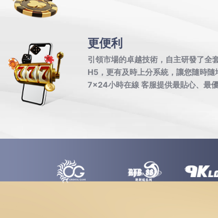
2022 年 3 月
分類
九州娛樂
九州娛樂城
九州娛樂城下載
九州娛樂城手機版下載
九州娛樂城改名
九州娛樂城登入tha
未分類
其他操作
登入
訂閱網站內容的資訊提供