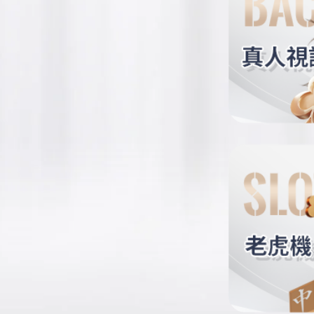
2025 年 11 月
2025 年 10 月
2025 年 9 月
2025 年 8 月
2025 年 7 月
2025 年 6 月
2025 年 5 月
2025 年 4 月
2025 年 3 月
2025 年 2 月
2025 年 1 月
2024 年 12 月
2024 年 11 月
2024 年 10 月
2024 年 9 月
2024 年 8 月
2024 年 7 月
2024 年 6 月
2024 年 5 月
2024 年 4 月
2024 年 3 月
2024 年 2 月