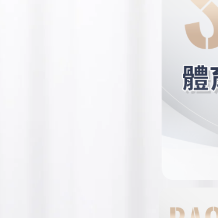
下一篇文章
章:
九州讓玩家安心享受多元的娛
下
一
篇
文
章:
彙整
2026 年 7 月
2026 年 6 月
2026 年 5 月
2026 年 4 月
2026 年 3 月
2026 年 2 月
2026 年 1 月
2025 年 12 月