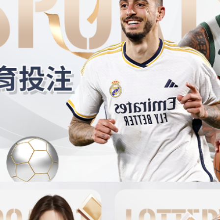
樂遊戲，給你舒心的體驗