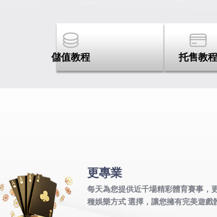
2024 年 1 月
2023 年 12 月
2023 年 11 月
2023 年 10 月
2023 年 9 月
2023 年 8 月
2023 年 7 月
2023 年 5 月
2023 年 4 月
2023 年 3 月
2023 年 2 月
2023 年 1 月
2022 年 12 月
2022 年 11 月
2022 年 10 月
2022 年 9 月
2022 年 8 月
2022 年 7 月
2022 年 6 月
2022 年 5 月
2022 年 4 月