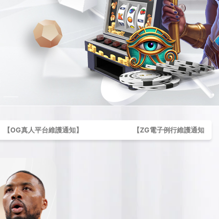
近期文章
打造極致遊戲饗宴！九州娛樂城重塑你的博弈體
放
驗
娛樂與財富雙收！九州娛樂新手註冊限時送好禮
九州娛樂二十四小時專業客服，隨時為您解答疑
難
九州娛樂城國際標準公平認證，透明公開的遊戲
環境
拒絕當球版韭菜！來九州娛樂城享受最專業體育
投注的精準樂趣
近期留言