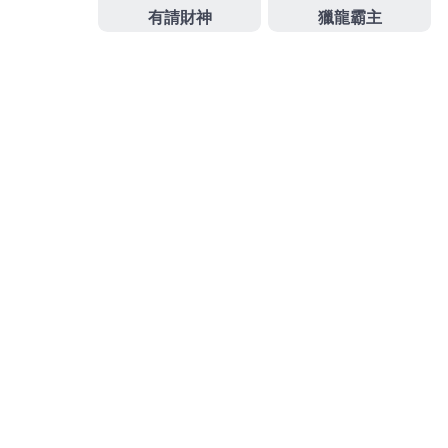
2025 年 8 月
2025 年 7 月
2025 年 6 月
2025 年 5 月
2025 年 4 月
2025 年 3 月
2025 年 2 月
2025 年 1 月
2024 年 12 月
2024 年 11 月
2024 年 10 月
2024 年 9 月
2024 年 8 月
2024 年 7 月
2024 年 6 月
2024 年 5 月