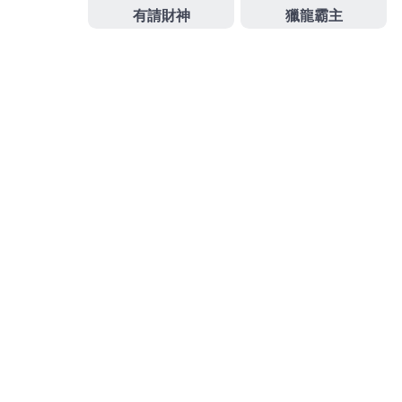
2025 年 2 月
2025 年 1 月
2024 年 12 月
2024 年 11 月
2024 年 10 月
2024 年 9 月
2024 年 8 月
2024 年 7 月
2024 年 6 月
2024 年 5 月
2024 年 4 月
2024 年 3 月
2024 年 2 月
2024 年 1 月
2023 年 12 月
2023 年 11 月