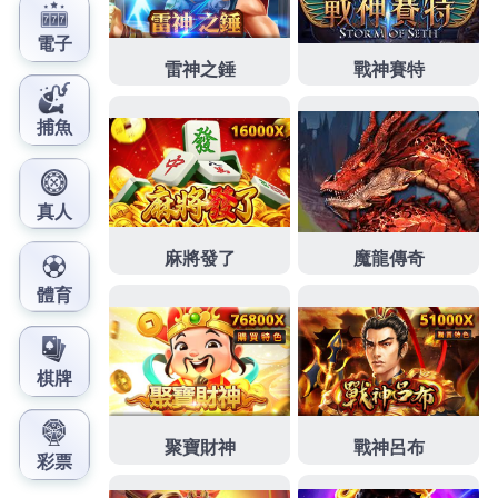
極選擇！
作
發
分
admin
2026 年 6 月 6 日
九州娛樂城
者
佈
類
日
期:
文
上一篇文章
章
九州娛樂全新玩法驚喜來襲，娛樂樂
上
一
趣全面升級
導
篇
覽
文
章:
下一篇文章
財富轉運站，今晚就在九州娛樂看你
下
一
的！
篇
文