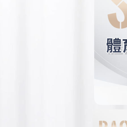
九州娛樂城讓玩家輕鬆享受極
下
一
篇
文
章:
彙整
2026 年 8 月
2026 年 7 月
2026 年 6 月
2026 年 5 月
2026 年 4 月
2026 年 3 月
2026 年 2 月
2026 年 1 月
2025 年 12 月
2025 年 11 月