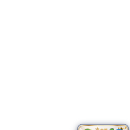
鍵
字:
近期文章
拒絕套路的誠意首選！九州娛樂透明化規則與公平
競技保證
九州娛樂隨時隨地輕鬆賺！手機投注最便捷的娛樂
首選
打造極致遊戲饗宴！九州娛樂城重塑你的博弈體驗
娛樂與財富雙收！九州娛樂新手註冊限時送好禮
九州娛樂二十四小時專業客服，隨時為您解答疑難
近期留言