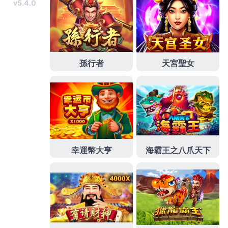
2026 年 8 月
2026 年 7 月
2026 年 6 月
2026 年 5 月
2026 年 4 月
2026 年 3 月
2026 年 2 月
2026 年 1 月
2025 年 12 月
2025 年 11 月
2025 年 10 月
2025 年 9 月
2025 年 8 月
2025 年 7 月
2025 年 6 月
2025 年 5 月