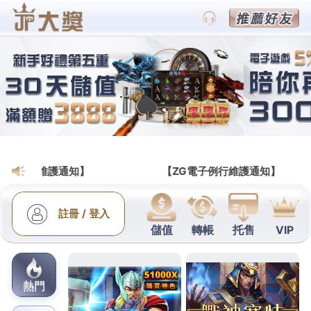
九州娛樂城官方網站
九州娛樂城登入tha
現代人生活節奏忙碌，碎片化時間也想享受娛樂樂
趣？
九州娛樂城登入tha
支持多終端兼容，手機、平
板、電腦均可輕鬆登錄，讓你隨時隨地暢玩心儀遊
戲，移動端無需下載專屬APP，通過瀏覽器登錄官網
即可體驗，節省手機存儲空間，畫面與功能與電腦端
完全同步，操作同樣流暢，通勤路上、午休時光、居
家休閒，無論何時何地，打開設備就能快速進入通博
的娛樂世界，平台優化移動端按鍵佈局，适配指尖操
作，小屏幕也能精準操控，
九州娛樂城登入tha
打破時