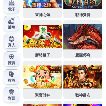
最受歡迎的高清賽事滾球（走地）功能，讓你緊跟賽
場上的每一次傳球與絕殺，一邊觀看熱血直播，一邊
在最完美的時機敲定下注，將智慧瞬間變現！明牌研
究大變現！九州娛樂彩票專區超高賠率，用幾百元搏
擊一夕致富的夢想。
發
分
2026 年 6 月 6 日
九州娛樂
佈
類
日
期:
九州娛樂存款便捷提現快，資
金往來無憂慮
九州娛樂
與多家知名支付機構深度合作，支持微信、
支付寶、銀行卡等多種安全支付方式，存款流程簡單
快捷，無隱藏手續費，資金即存即到賬，提現申請快
速審核，通常數小時內即可到賬，支持多額度提現，